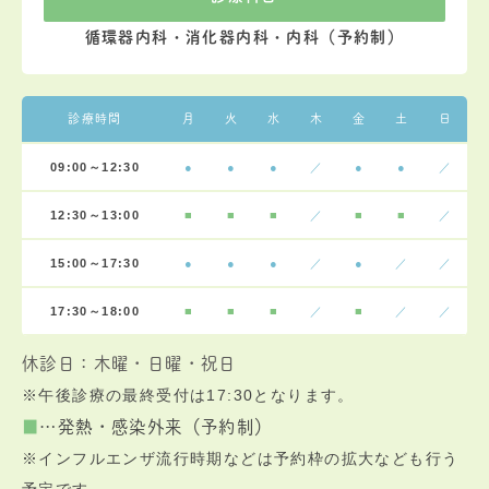
循環器内科・消化器内科・内科（予約制）
診療時間
月
火
水
木
金
土
日
09:00～12:30
●
●
●
／
●
●
／
12:30～13:00
■
■
■
／
■
■
／
15:00～17:30
●
●
●
／
●
／
／
17:30～18:00
■
■
■
／
■
／
／
休診日：木曜・日曜・祝日
※午後診療の最終受付は17:30となります。
■
…
発熱・感染外来（予約制）
※インフルエンザ流行時期などは予約枠の拡大なども行う