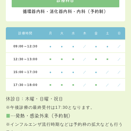
診療科目
循環器内科・消化器内科・内科（予約制）
診療時間
月
火
水
木
金
土
日
09:00～12:30
●
●
●
／
●
●
／
12:30～13:00
■
■
■
／
■
■
／
15:00～17:30
●
●
●
／
●
／
／
17:30～18:00
■
■
■
／
■
／
／
休診日：木曜・日曜・祝日
※午後診療の最終受付は17:30となります。
■
…
発熱・感染外来（予約制）
※インフルエンザ流行時期などは予約枠の拡大なども行う